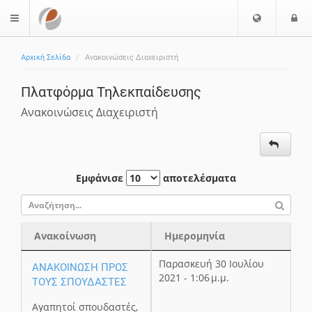
Ε
Ε
$langMenu
π
ί
ι
Αρχική Σελίδα
Ανακοινώσεις Διαχειριστή
λ
ο
ο
δ
Πλατφόρμα Τηλεκπαίδευσης
γ
ο
ή
ς
Ανακοινώσεις Διαχειριστή
Γ
λ
ώ
σ
Εμφάνισε
αποτελέσματα
σ
α
ς
Ανακοίνωση
Ημερομηνία
Ανακοίνωση
Ημερομηνία
Παρασκευή 30 Ιουλίου
ΑΝΑΚΟΙΝΩΣΗ ΠΡΟΣ
2021 - 1:06 μ.μ.
ΤΟΥΣ ΣΠΟΥΔΑΣΤΕΣ
Αγαπητοί σπουδαστές,