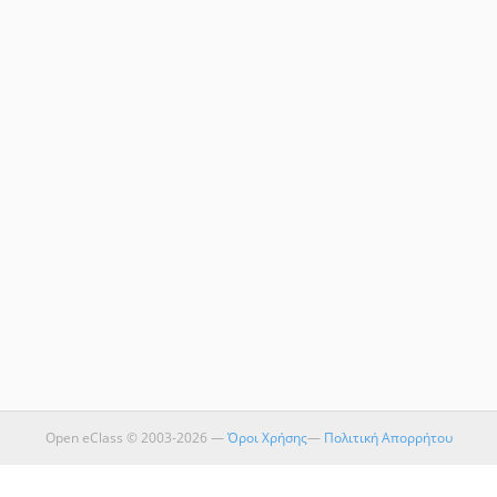
Open eClass © 2003-2026 —
Όροι Χρήσης
—
Πολιτική Απορρήτου