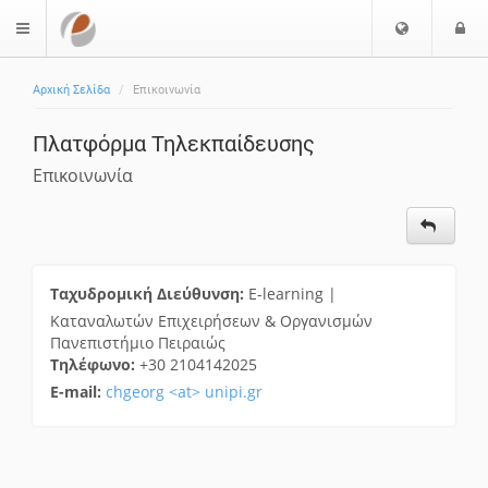
Ε
Ε
$langMenu
π
ί
ι
Αρχική Σελίδα
Επικοινωνία
λ
ο
ο
δ
Πλατφόρμα Τηλεκπαίδευσης
γ
ο
ή
ς
Επικοινωνία
Γ
λ
ώ
σ
σ
Ταχυδρομική Διεύθυνση:
E-learning |
α
Καταναλωτών Επιχειρήσεων & Οργανισμών
ς
Πανεπιστήμιο Πειραιώς
Τηλέφωνο:
+30 2104142025
E-mail:
chgeorg <at> unipi.gr